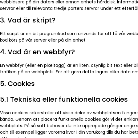
webbläsare på din dators eller annan enhets hårddisk. Informatio
servrar eller till relevanta tredje parters servrar under ett efterf
3. Vad är skript?
Ett script är en bit programkod som används för att få vår webb
kod körs på vår server eller på din enhet.
4. Vad är en webbfyr?
En webbfyr (eller en pixeltagg) är en liten, osynlig bit text elle
trafiken på en webbplats. För att göra detta lagras olika data o
5. Cookies
5.1 Tekniska eller funktionella cookies
Vissa cookies säkerställer att vissa delar av webbplatsen funger
kända. Genom att placera funktionella cookies gör vi det enklar
webbplats. På så sätt behöver du inte upprepade gånger ange
och till exempel ligger varorna kvar i din varukorg tills du har 