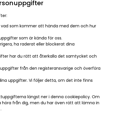
rsonuppgifter
ter:
övs, vad som kommer att hända med dem och hur
sonuppgifter som är kända för oss.
rrigera, ha raderat eller blockerat dina
fter har du rätt att återkalla det samtycket och
onuppgifter från den registeransvarige och överföra
a uppgifter. Vi följer detta, om det inte finns
aktuppgifterna längst ner i denna cookiepolicy. Om
na höra från dig, men du har även rätt att lämna in
.