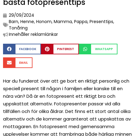
bästa fotopresenttips
29/09/2024
Barn
,
Henne
,
Honom
,
Mamma
,
Pappa
,
Presenttips
,
Tonåring
Innehåller reklamlänkar
FACEBOOK
PINTEREST
WHATSAPP
EMAIL
Har du funderat över att ge bort en riktigt personlig och
speciell present till någon i familjen eller kanske till en
nära vän? Då är en fotopresent ett riktigt bra och
uppskattat alternativ. Fotopresenter passar vid alla
tillfällen och för olika åldrar. Det finns ett stort antal olika
alternativ och de kommer garanterat att uppskattas av
mottagaren. En fotopresent med gemensamma
upplevelser kommer att frambringa både härliga minnen