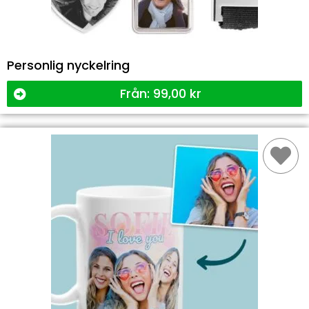
Personlig nyckelring
Från:
99,00
kr