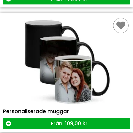
Personaliserade muggar
Från:
109,00
kr