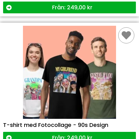
Från:
249,00
kr
T-shirt med Fotocollage - 90s Design
Från:
249,00
kr