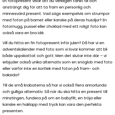
En fotopresent visar att du verkligen tänkt till och
ansträngt dig för att ta fram en personlig och
minnesvärd present. Vad sägs exempelvis om strumpor
med foton på barnet eller kanske på deras husdjur? En
fotomugg, pussel eller choklad med ett roligt foto kan
också vara en bra idé.
Vill du hitta en fin fotopresent inför julen? Då har vi en
adventskalender med foto som vi lovar kommer att bli
både uppskattat och gott. Men det slutar inte där – vi
erbjuder också unika alternativ som en snöglob med foto
eller varför inte en kortlek med foton på fram- och
baksida?
Till de små krabaterna så har vi också flera annorlunda
och gulliga alternativ. Så när du ska hitta en present till
minstingen, fundera på om en babyfilt, en tröja eller
kanske en haklapp med tryck kan vara den perfekta
presenten.