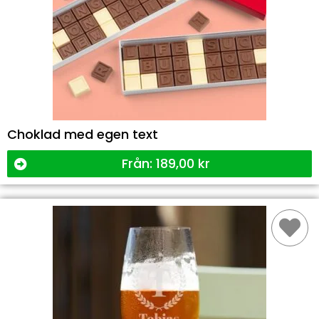
Choklad med egen text
Från:
189,00
kr