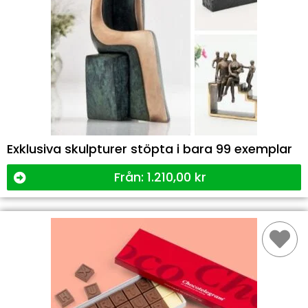
Exklusiva skulpturer stöpta i bara 99 exemplar
Från:
1.210,00
kr