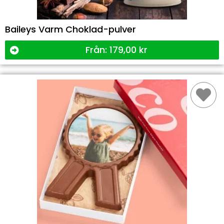
Baileys Varm Choklad-pulver
Från:
179,00
kr