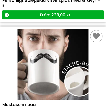
Personligt Spiegelau Vitvinsglas med Gravyr -
E...
Från:
229,00
kr
Mustaschmugg