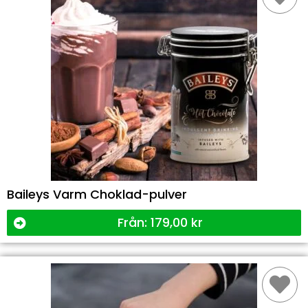
Baileys Varm Choklad-pulver
Från:
179,00
kr