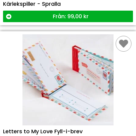
Kärlekspiller - Spralla
Från:
99,00
kr
Letters to My Love Fyll-i-brev