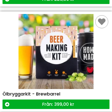
Ölbryggarkit - Brewbarrel
Från:
399,00
kr