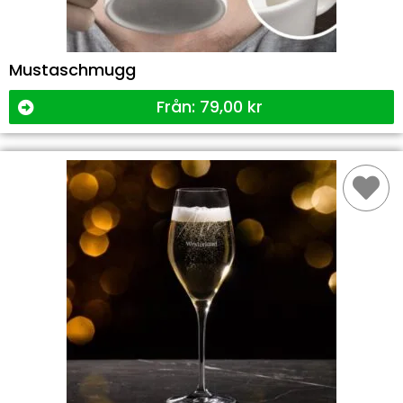
Mustaschmugg
Från:
79,00
kr