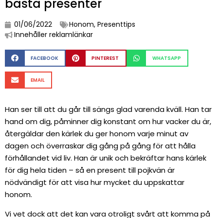
bästa presenter
01/06/2022
Honom
,
Presenttips
Innehåller reklamlänkar
FACEBOOK
PINTEREST
WHATSAPP
EMAIL
Han ser till att du går till sängs glad varenda kväll. Han tar
hand om dig, påminner dig konstant om hur vacker du är,
återgäldar den kärlek du ger honom varje minut av
dagen och överraskar dig gång på gång för att hålla
förhållandet vid liv. Han är unik och bekräftar hans kärlek
för dig hela tiden – så en present till pojkvän är
nödvändigt för att visa hur mycket du uppskattar
honom.
Vi vet dock att det kan vara otroligt svårt att komma på