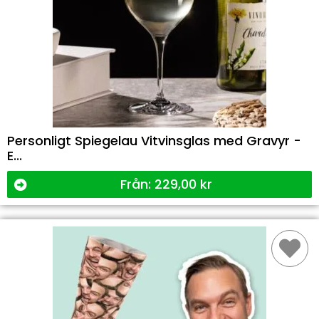
Personligt Spiegelau Vitvinsglas med Gravyr -
E...
Från:
229,00
kr