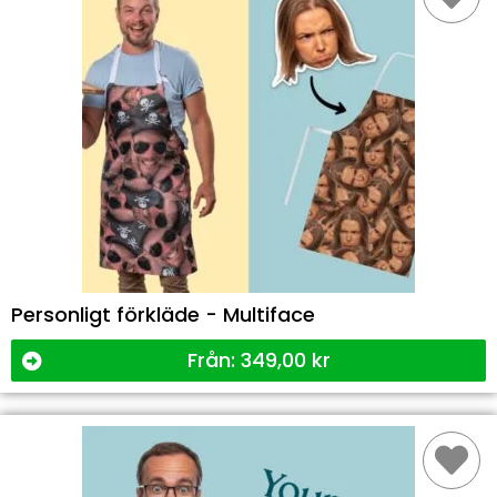
Personligt förkläde - Multiface
Från:
349,00
kr