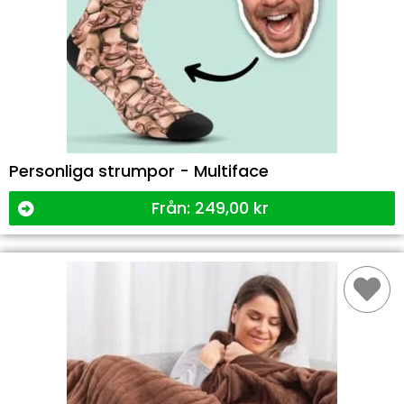
Personliga strumpor - Multiface
Från:
249,00
kr