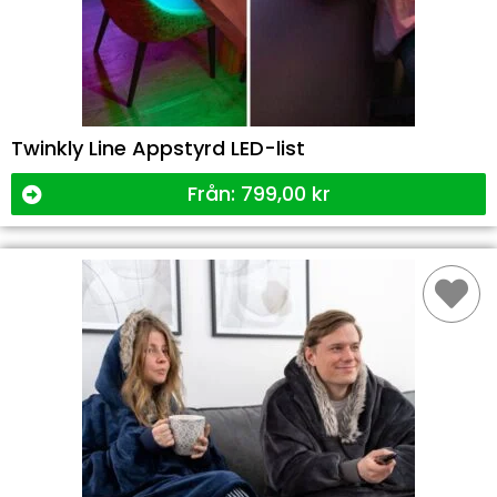
Twinkly Line Appstyrd LED-list
Från:
799,00
kr