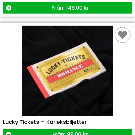
Från:
149,00
kr
Lucky Tickets – Kärleksbiljetter
Från:
99,00
kr