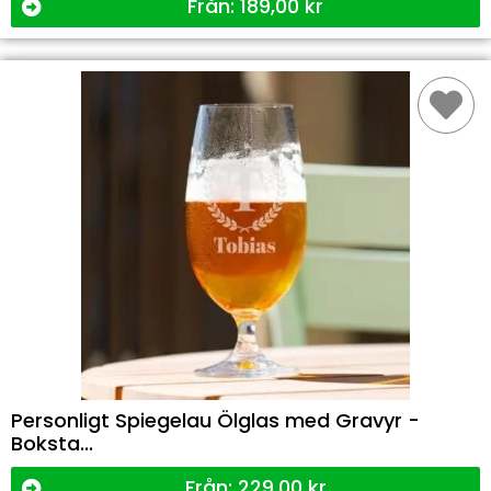
Från:
189,00
kr
Personligt Spiegelau Ölglas med Gravyr -
Boksta...
Från:
229,00
kr