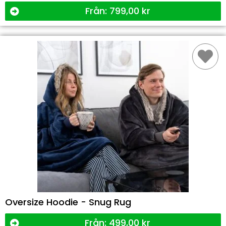
Från:
799,00
kr
Oversize Hoodie - Snug Rug
Från:
499,00
kr