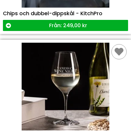
Chips och dubbel-dippskål - KitchPro
Från:
249,00
kr