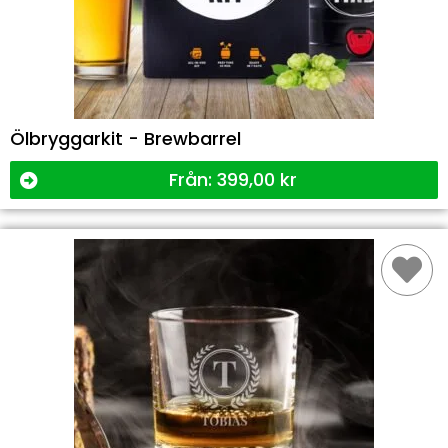
Ölbryggarkit - Brewbarrel
Från:
399,00
kr