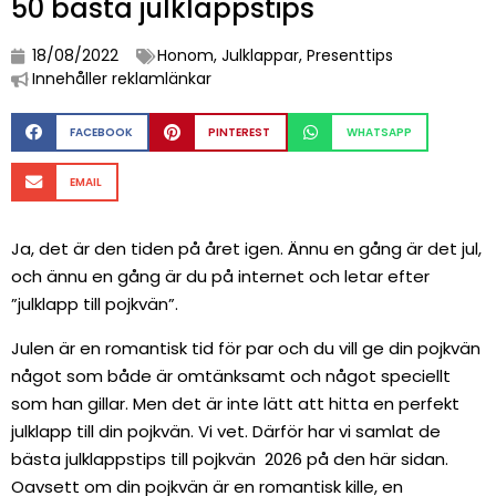
50 bästa julklappstips
18/08/2022
Honom
,
Julklappar
,
Presenttips
Innehåller reklamlänkar
FACEBOOK
PINTEREST
WHATSAPP
EMAIL
Ja, det är den tiden på året igen. Ännu en gång är det jul,
och ännu en gång är du på internet och letar efter
”julklapp till pojkvän”.
Julen är en romantisk tid för par och du vill ge din pojkvän
något som både är omtänksamt och något speciellt
som han gillar. Men det är inte lätt att hitta en perfekt
julklapp till din pojkvän. Vi vet. Därför har vi samlat de
bästa julklappstips till pojkvän 2026 på den här sidan.
Oavsett om din pojkvän är en romantisk kille, en