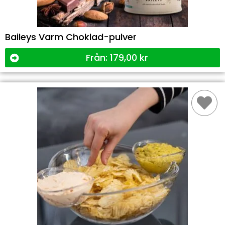
Baileys Varm Choklad-pulver
Från:
179,00
kr