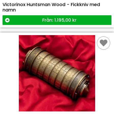
Victorinox Huntsman Wood - Fickkniv med
namn
Från:
1.195,00
kr