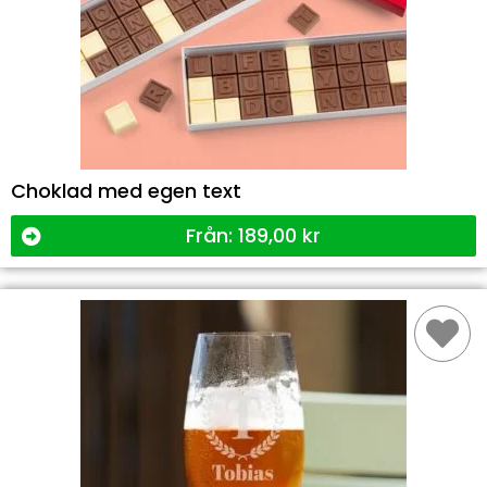
Choklad med egen text
Från:
189,00
kr