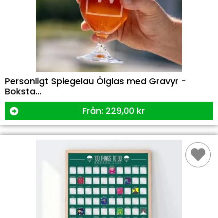
Personligt Spiegelau Ölglas med Gravyr -
Boksta...
Från:
229,00
kr