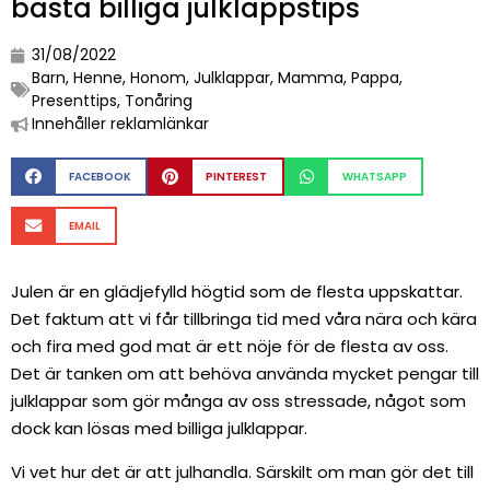
bästa billiga julklappstips
31/08/2022
Barn
,
Henne
,
Honom
,
Julklappar
,
Mamma
,
Pappa
,
Presenttips
,
Tonåring
Innehåller reklamlänkar
FACEBOOK
PINTEREST
WHATSAPP
EMAIL
Julen är en glädjefylld högtid som de flesta uppskattar.
Det faktum att vi får tillbringa tid med våra nära och kära
och fira med god mat är ett nöje för de flesta av oss.
Det är tanken om att behöva använda mycket pengar till
julklappar som gör många av oss stressade, något som
dock kan lösas med billiga julklappar.
Vi vet hur det är att julhandla. Särskilt om man gör det till