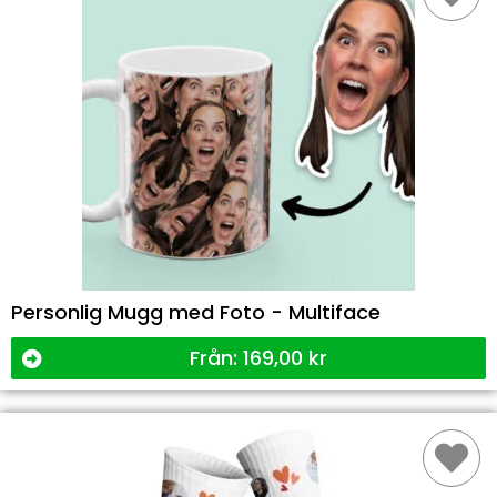
Personlig Mugg med Foto - Multiface
Från:
169,00
kr