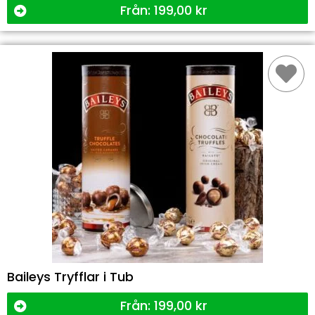
Från:
199,00
kr
Baileys Tryfflar i Tub
Från:
199,00
kr