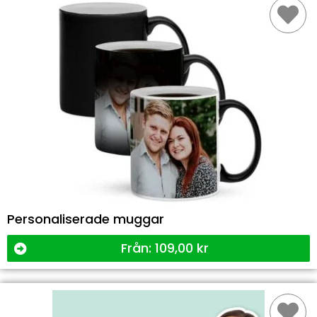
Personaliserade muggar
Från:
109,00
kr