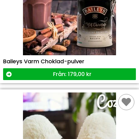
Baileys Varm Choklad-pulver
Från:
179,00
kr