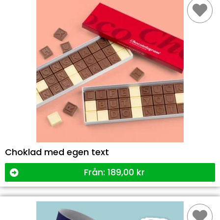
Choklad med egen text
Från:
189,00
kr