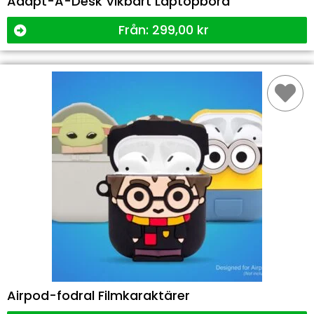
Adapt-A-Desk Vikbart Laptopbord
Från:
299,00
kr
Airpod-fodral Filmkaraktärer