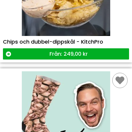
Chips och dubbel-dippskål - KitchPro
Från:
249,00
kr