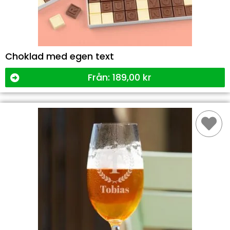
Choklad med egen text
Från:
189,00
kr