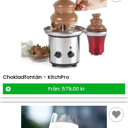
Chokladfontän - KitchPro
Från:
579,00
kr