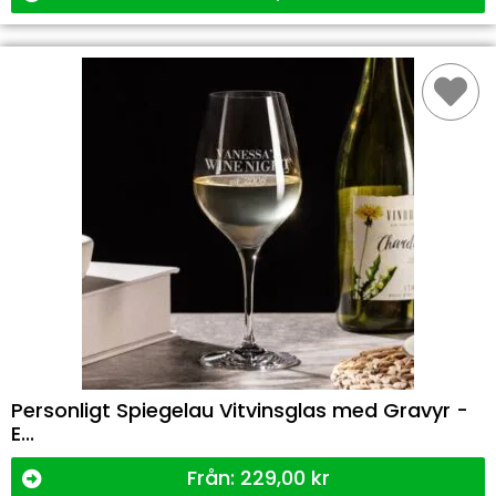
Personligt Spiegelau Vitvinsglas med Gravyr -
E...
Från:
229,00
kr