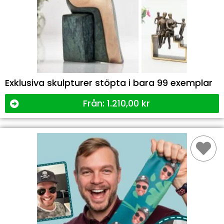
Exklusiva skulpturer stöpta i bara 99 exemplar
Från:
1.210,00
kr