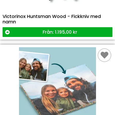
Victorinox Huntsman Wood - Fickkniv med
namn
Från:
1.195,00
kr