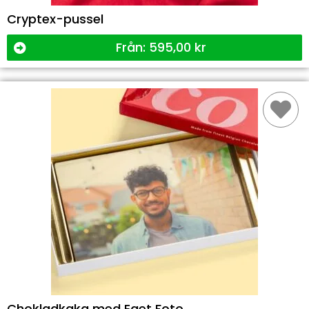
Cryptex-pussel
Från:
595,00
kr
Chokladkaka med Eget Foto