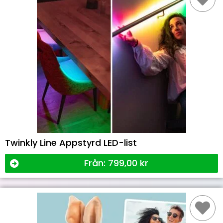
Twinkly Line Appstyrd LED-list
Från:
799,00
kr