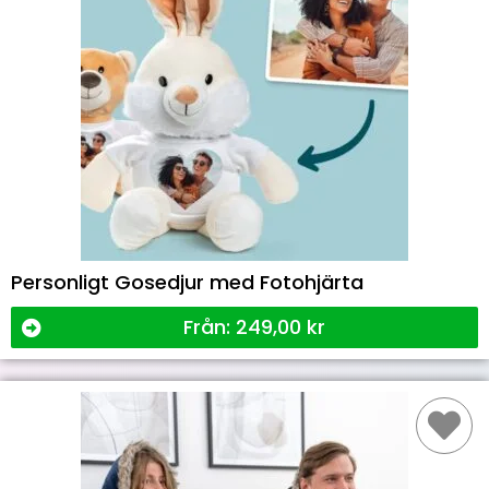
Personligt Gosedjur med Fotohjärta
Från:
249,00
kr