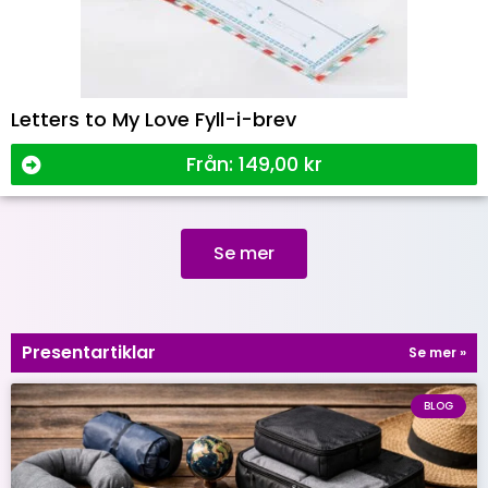
Letters to My Love Fyll-i-brev
Från:
149,00
kr
Se mer
Presentartiklar
Se mer »
BLOG