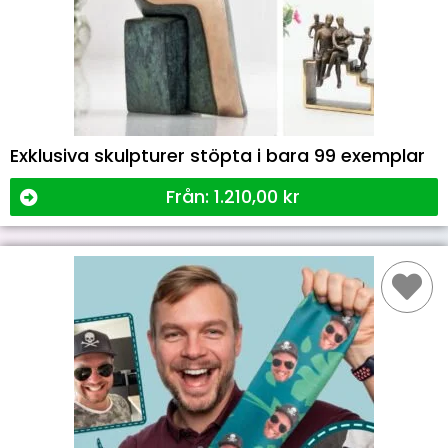
Exklusiva skulpturer stöpta i bara 99 exemplar
Från:
1.210,00
kr