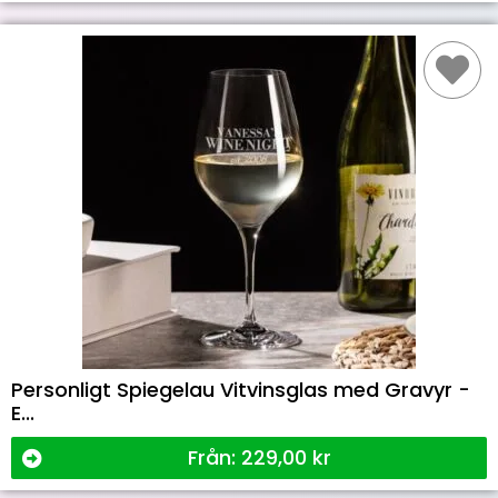
Personligt Spiegelau Vitvinsglas med Gravyr -
E...
Från:
229,00
kr