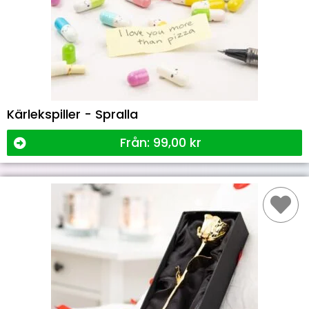
Kärlekspiller - Spralla
Från:
99,00
kr