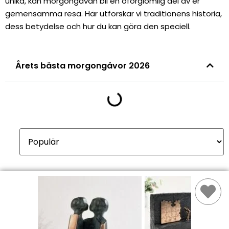
unika, kan morgongåvan bli en oförglömlig del av er
gemensamma resa. Här utforskar vi traditionens historia,
dess betydelse och hur du kan göra den speciell.
Årets bästa morgongåvor 2026