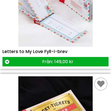
Letters to My Love Fyll-i-brev
Från:
149,00
kr