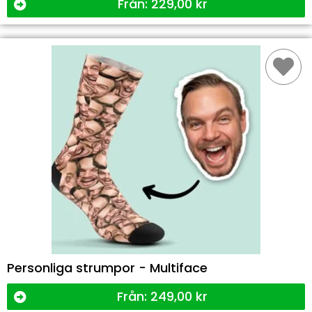
Från:
229,00
kr
Personliga strumpor - Multiface
Från:
249,00
kr