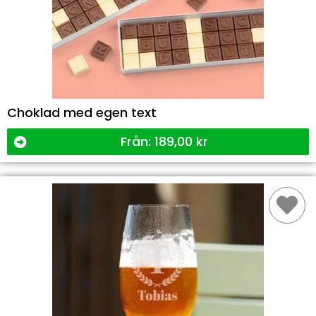
Choklad med egen text
Från:
189,00
kr