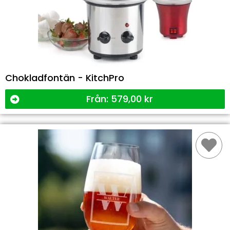
Chokladfontän - KitchPro
Från:
579,00
kr