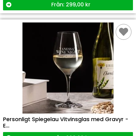
Från:
299,00
kr
Personligt Spiegelau Vitvinsglas med Gravyr -
E...