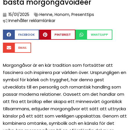
bästa morgongåvoidéer
15/01/2025
Henne
,
Honom
,
Presenttips
Innehåller reklamlänkar
FACEBOOK
PINTEREST
WHATSAPP
EMAIL
Morgongåvor är en kär tradition som fortsätter att
fascinera och inspirera par världen över. Ursprungligen en
symbol för kärlek och trygghet, har denna gest
utvecklats till en personlig och romantisk handling som
passar moderna relationer. Oavsett om det handlar om
att fira ett bröllop eller skapa ett minnesvärt ögonblick
tillsammans, erbjuder morgongåvor ett sätt att uttrycka
känslor på ett sätt som verkligen uppskattas. Genom att
kombinera omtanke, symbolik och en känsla för det