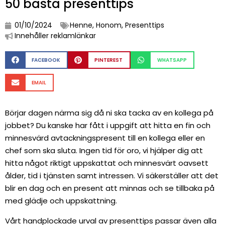
50 bästa presenttips
01/10/2024
Henne
,
Honom
,
Presenttips
Innehåller reklamlänkar
FACEBOOK
PINTEREST
WHATSAPP
EMAIL
Börjar dagen närma sig då ni ska tacka av en kollega på
jobbet? Du kanske har fått i uppgift att hitta en fin och
minnesvärd avtackningspresent till en kollega eller en
chef som ska sluta. Ingen tid för oro, vi hjälper dig att
hitta något riktigt uppskattat och minnesvärt oavsett
ålder, tid i tjänsten samt intressen. Vi säkerställer att det
blir en dag och en present att minnas och se tillbaka på
med glädje och uppskattning.
Vårt handplockade urval av presenttips passar även alla