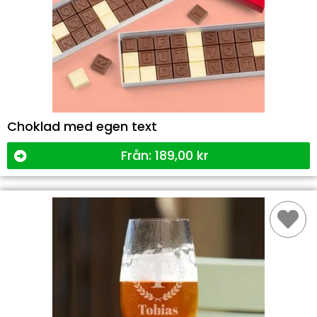
Choklad med egen text
Från:
189,00
kr