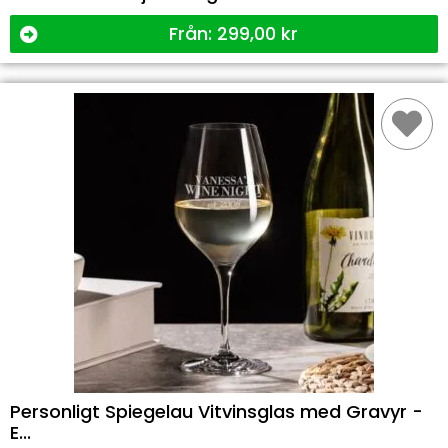
Från:
299,00
kr
Personligt Spiegelau Vitvinsglas med Gravyr -
E...