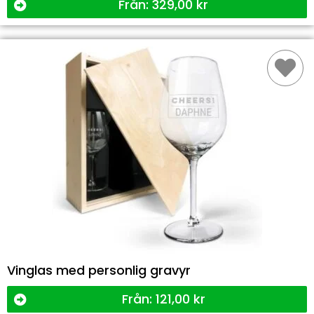
Från:
329,00
kr
Vinglas med personlig gravyr
Från:
121,00
kr