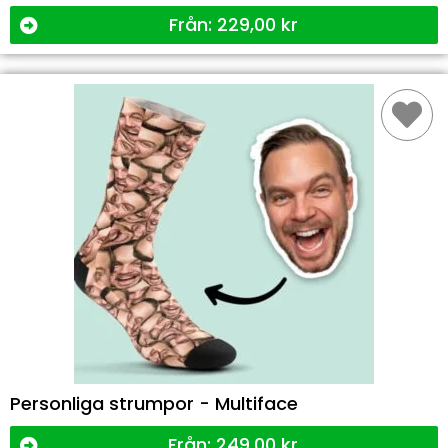
Från:
229,00
kr
Personliga strumpor - Multiface
Från:
249,00
kr