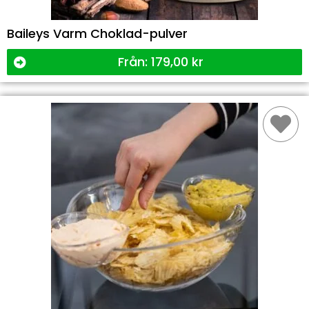
Baileys Varm Choklad-pulver
Från:
179,00
kr