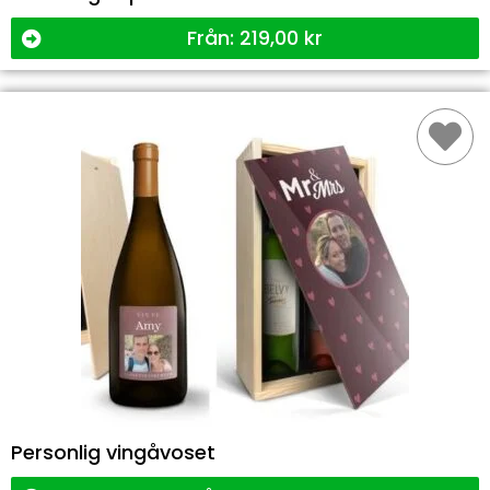
Från:
219,00
kr
Personlig vingåvoset