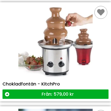
Chokladfontän - KitchPro
Från:
579,00
kr