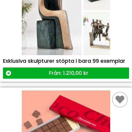
Exklusiva skulpturer stöpta i bara 99 exemplar
Från:
1.210,00
kr