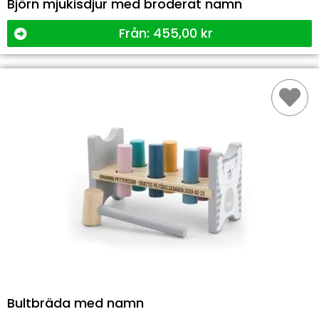
Björn mjukisdjur med broderat namn
Från:
455,00
kr
Bultbräda med namn