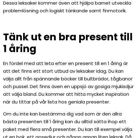
Dessa leksaker kommer även att hjälpa barnet utveckla
problemlösning och logiskt tänkande samt finmotorik.
Tänk ut en bra present till
1 åring
En fördel med att leta efter en present till en 1 åring är
att det finns ett stort utbud av leksaker idag. Du kan
välja allt från spännande böcker till bultbrädor, tågbanor
och pussel. Det finns även en uppsjö av gosiga mjukisdjur
att välja bland. Du kommer att hitta mycket inspiration
när du tittar på vår lista hos geniala presenter.
Om du inte kan bestämma dig vad som är den allra
bästa presenten till 1 åring kan du alltid sätta ihop ett
paket med flera små presenter. Du kan till exempel välja
ut en bok, ett gosedjur och någon annan liten leksak. Då