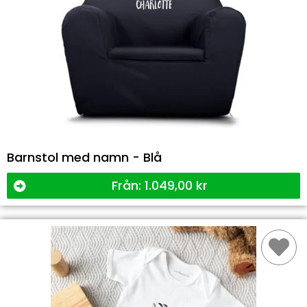
Barnstol med namn - Blå
Från:
1.049,00
kr