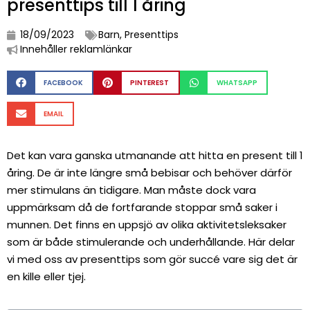
presenttips till 1 åring
18/09/2023
Barn
,
Presenttips
Innehåller reklamlänkar
FACEBOOK
PINTEREST
WHATSAPP
EMAIL
Det kan vara ganska utmanande att hitta en present till 1
åring. De är inte längre små bebisar och behöver därför
mer stimulans än tidigare. Man måste dock vara
uppmärksam då de fortfarande stoppar små saker i
munnen. Det finns en uppsjö av olika aktivitetsleksaker
som är både stimulerande och underhållande. Här delar
vi med oss av presenttips som gör succé vare sig det är
en kille eller tjej.