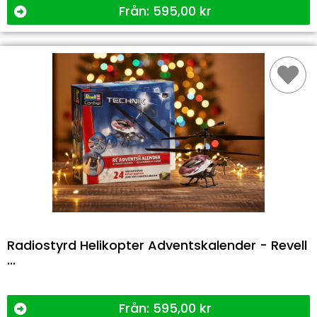
Från:
595,00
kr
Radiostyrd Helikopter Adventskalender - Revell
...
Från:
595,00
kr