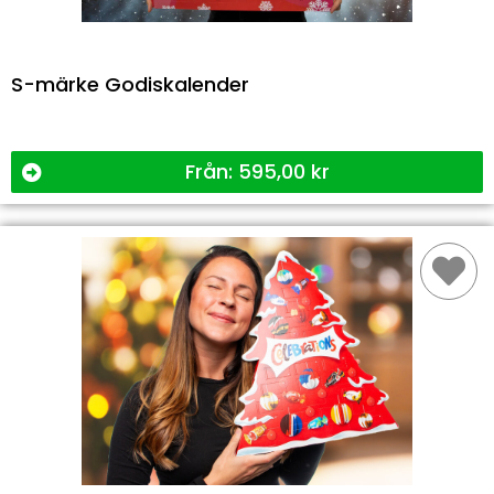
S-märke Godiskalender
Från:
595,00
kr