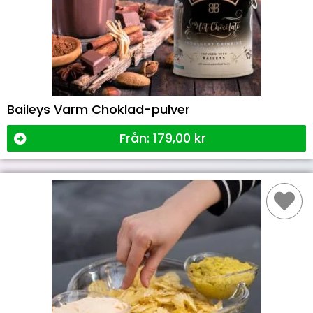
Baileys Varm Choklad-pulver
Från:
179,00
kr