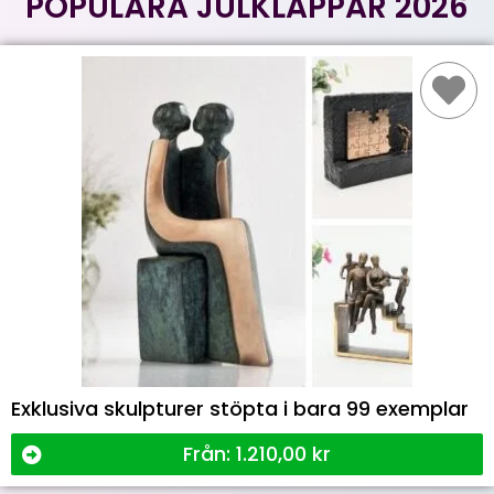
POPULÄRA JULKLAPPAR 2026
Exklusiva skulpturer stöpta i bara 99 exemplar
Från:
1.210,00
kr