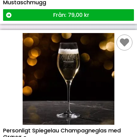
Mustaschmugg
Från:
79,00
kr
Personligt Spiegelau Champagneglas med
Gravyr -...