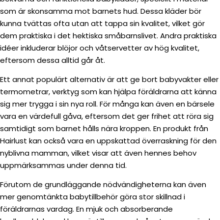
som är skonsamma mot barnets hud. Dessa kläder bör
kunna tvättas ofta utan att tappa sin kvalitet, vilket gör
dem praktiska i det hektiska småbarnslivet. Andra praktiska
idéer inkluderar blöjor och våtservetter av hög kvalitet,
eftersom dessa alltid går åt.
Ett annat populärt alternativ är att ge bort babyvakter eller
termometrar, verktyg som kan hjälpa föräldrarna att känna
sig mer trygga i sin nya roll. För många kan även en bärsele
vara en värdefull gåva, eftersom det ger frihet att röra sig
samtidigt som barnet hålls nära kroppen. En produkt från
Hairlust kan också vara en uppskattad överraskning för den
nyblivna mamman, vilket visar att även hennes behov
uppmärksammas under denna tid.
Förutom de grundläggande nödvändigheterna kan även
mer genomtänkta babytillbehör göra stor skillnad i
föräldrarnas vardag. En mjuk och absorberande