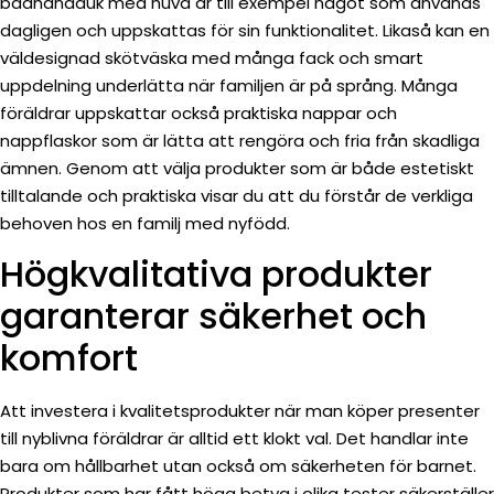
badhandduk med huva är till exempel något som används
dagligen och uppskattas för sin funktionalitet. Likaså kan en
väldesignad skötväska med många fack och smart
uppdelning underlätta när familjen är på språng. Många
föräldrar uppskattar också praktiska nappar och
nappflaskor som är lätta att rengöra och fria från skadliga
ämnen. Genom att välja produkter som är både estetiskt
tilltalande och praktiska visar du att du förstår de verkliga
behoven hos en familj med nyfödd.
Högkvalitativa produkter
garanterar säkerhet och
komfort
Att investera i kvalitetsprodukter när man köper presenter
till nyblivna föräldrar är alltid ett klokt val. Det handlar inte
bara om hållbarhet utan också om säkerheten för barnet.
Produkter som har fått höga betyg i olika tester säkerställer