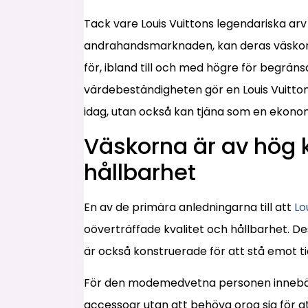
Tack vare Louis Vuittons legendariska ar
andrahandsmarknaden, kan deras väskor 
för, ibland till och med högre för begrän
värdebeständigheten gör en Louis Vuitton
idag, utan också kan tjäna som en ekonomi
Väskorna är av hög k
hållbarhet
En av de primära anledningarna till att
Lo
oöverträffade kvalitet och hållbarhet. De
är också konstruerade för att stå emot ti
För den modemedvetna personen innebär d
accessoar utan att behöva oroa sig för at