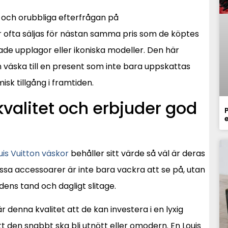
v och orubbliga efterfrågan på
ofta säljas för nästan samma pris som de köptes
sade upplagor eller ikoniska modeller. Den här
 väska till en present som inte bara uppskattas
sk tillgång i framtiden.
valitet och erbjuder god
P
uis Vuitton väskor
behåller sitt värde så väl är deras
ssa accessoarer är inte bara vackra att se på, utan
dens tand och dagligt slitage.
enna kvalitet att de kan investera i en lyxig
t den snabbt ska bli utnött eller omodern. En Louis