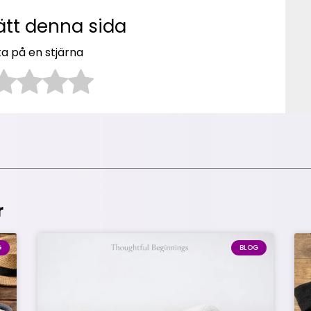
ätt denna sida
ka på en stjärna
r
G
BLOG