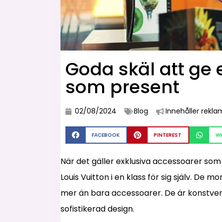
Goda skäl att ge 
som present
02/08/2024
Blog
Innehåller rekla
FACEBOOK
PINTEREST
W
När det gäller exklusiva accessoarer som m
Louis Vuitton i en klass för sig själv. D
mer än bara accessoarer. De är konstve
sofistikerad design.