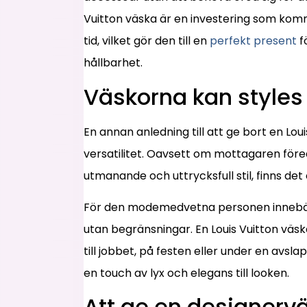
Vuitton väska är en investering som komm
tid, vilket gör den till en
perfekt present
f
hållbarhet.
Väskorna kan style
En annan anledning till att ge bort en Lo
versatilitet. Oavsett om mottagaren föred
utmanande och uttrycksfull stil, finns det
För den modemedvetna personen innebär d
utan begränsningar. En Louis Vuitton väs
till jobbet, på festen eller under en avsla
en touch av lyx och elegans till looken.
Att ge en designervä