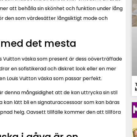
er att behålla sin skönhet och funktion under lång
ör den som värdesätter långsiktigt mode och
s med det mesta
uis Vuitton väska som present är dess oöverträffade
rar en sofistikerad och diskret look eller en mer
 en Louis Vuitton väska som passar perfekt.
enna mångsidighet att de kan uttrycka sin stil
ka kan lätt bli en signaturaccessoar som kan bäras
ppnad helg. Oavsett tillfälle kommer den att tillföra
ska i gåva är en