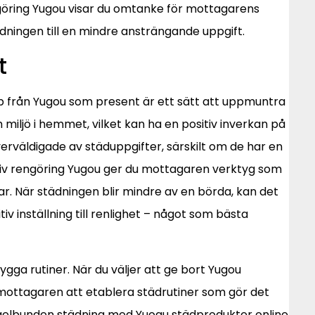
ngöring Yugou visar du omtanke för mottagarens
dningen till en mindre ansträngande uppgift.
t
p från Yugou som present är ett sätt att uppmuntra
miljö i hemmet, vilket kan ha en positiv inverkan på
verväldigade av städuppgifter, särskilt om de har en
tiv rengöring Yugou ger du mottagaren verktyg som
. När städningen blir mindre av en börda, kan det
iv inställning till renlighet – något som bästa
ygga rutiner. När du väljer att ge bort Yugou
ottagaren att etablera städrutiner som gör det
egelbunden städning med Yuogu städprodukter online