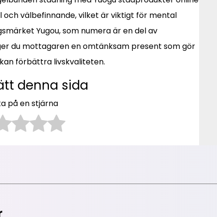
l och välbefinnande, vilket är viktigt för mental
gsmärket Yugou, som numera är en del av
 ger du mottagaren en omtänksam present som gör
an förbättra livskvaliteten.
ätt denna sida
ka på en stjärna
r