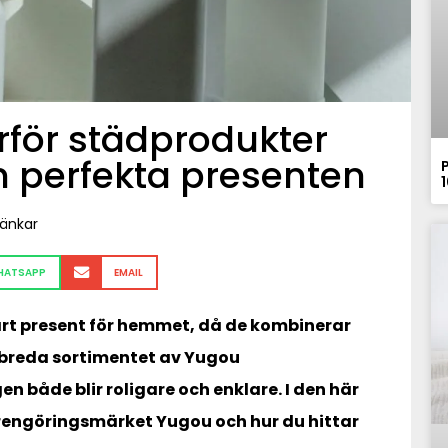
rför städprodukter
n perfekta presenten
länkar
HATSAPP
EMAIL
rt present för hemmet, då de kombinerar
t breda sortimentet av Yugou
 både blir roligare och enklare. I den här
rengöringsmärket Yugou och hur du hittar