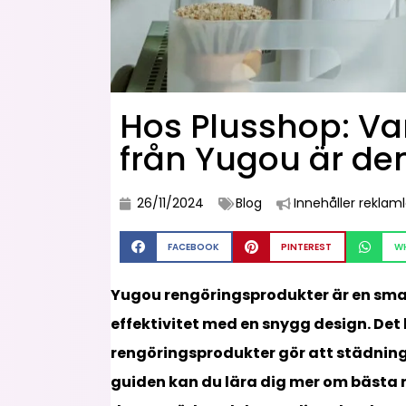
Hos Plusshop: Va
från Yugou är de
26/11/2024
Blog
Innehåller reklam
FACEBOOK
PINTEREST
W
Yugou rengöringsprodukter är en sma
effektivitet med en snygg design. De
rengöringsprodukter gör att städningen
guiden kan du lära dig mer om bästa 