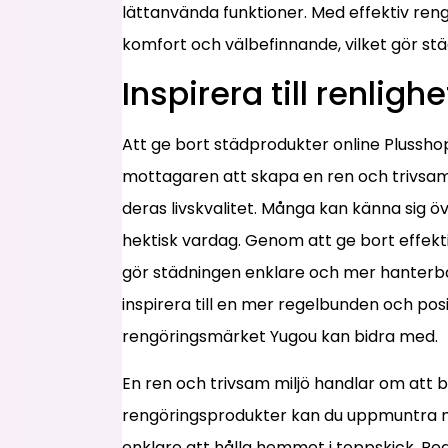
lättanvända funktioner. Med effektiv re
komfort och välbefinnande, vilket gör stä
Inspirera till renlighe
Att ge bort städprodukter online Plussho
mottagaren att skapa en ren och trivsam 
deras livskvalitet. Många kan känna sig ö
hektisk vardag. Genom att ge bort effek
gör städningen enklare och mer hanterbar
inspirera till en mer regelbunden och posit
rengöringsmärket Yugou kan bidra med.
En ren och trivsam miljö handlar om att b
rengöringsprodukter kan du uppmuntra m
enklare att hålla hemmet i toppskick. R