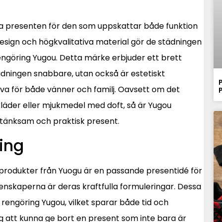
a presenten för den som uppskattar både funktion
design och högkvalitativa material gör de städningen
engöring Yugou. Detta märke erbjuder ett brett
dningen snabbare, utan också är estetiskt
gåva för både vänner och familj. Oavsett om det
läder eller mjukmedel med doft, så är Yugou
tänksam och praktisk present.
ring
tädprodukter från Yuogu är en passande presentidé för
egenskaperna är deras kraftfulla formuleringar. Dessa
 rengöring Yugou, vilket sparar både tid och
g att kunna ge bort en present som inte bara är