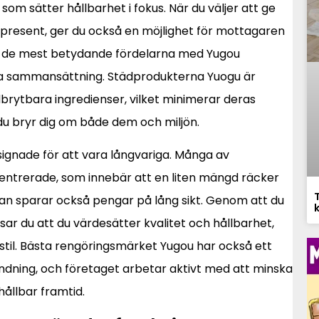
om sätter hållbarhet i fokus. När du väljer att ge
resent, ger du också en möjlighet för mottagaren
n av de mest betydande fördelarna med Yugou
ga sammansättning. Städprodukterna Yuogu är
edbrytbara ingredienser, vilket minimerar deras
du bryr dig om både dem och miljön.
ignade för att vara långvariga. Många av
ntrerade, som innebär att en liten mängd räcker
utan sparar också pengar på lång sikt. Genom att du
sar du att du värdesätter kvalitet och hållbarhet,
sstil. Bästa rengöringsmärket Yugou har också ett
ndning, och företaget arbetar aktivt med att minska
hållbar framtid.