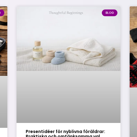
G
BLOG
Presentidéer för nyblivna föräldrar:
Praktiska och omtänksamma val