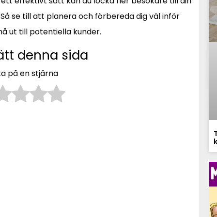
 effektivt sätt kan du locka fler besökare till din
 se till att planera och förbereda dig väl inför
 ut till potentiella kunder.
ätt denna sida
ka på en stjärna