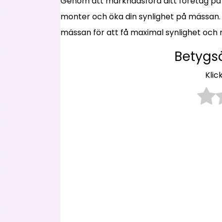
Genom att marknadsföra ditt företag på ett
monter och öka din synlighet på mässan. Så
mässan för att få maximal synlighet och nå
Betygs
Klic