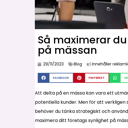
Så maximerar du d
på mässan
29/11/2023
Blog
Innehåller reklam
FACEBOOK
PINTEREST
W
Att delta på en mässa kan vara ett utmärk
potentiella kunder. Men för att verkligen
behöver du tänka strategiskt och använda 
maximera ditt företags synlighet på mäs