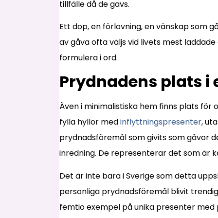
tillfälle då de gavs.
Ett dop, en förlovning, en vänskap som g
av gåva ofta väljs vid livets mest laddad
formulera i ord.
Prydnadens plats i
Även i minimalistiska hem finns plats för
fylla hyllor med
inflyttningspresenter
, ut
prydnadsföremål som givits som gåvor de
inredning. De representerar det som är kon
Det är inte bara i Sverige som detta uppsk
personliga prydnadsföremål blivit trendiga
femtio exempel på unika presenter med pe