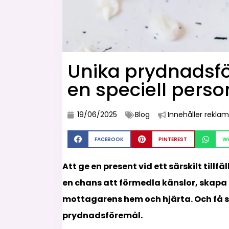
Unika prydnadsfö
en speciell perso
19/06/2025
Blog
Innehåller reklam
FACEBOOK
PINTEREST
W
Att ge en present vid ett särskilt tillf
en chans att förmedla känslor, skapa 
mottagarens hem och hjärta. Och få s
prydnadsföremål.