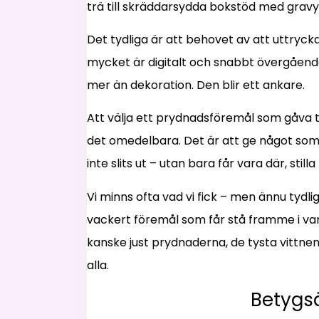
trä till skräddarsydda bokstöd med gravy
Det tydliga är att behovet av att uttryck
mycket är digitalt och snabbt övergående
mer än dekoration. Den blir ett ankare.
Att välja ett prydnadsföremål som gåva till
det omedelbara. Det är att ge något som 
inte slits ut – utan bara får vara där, sti
Vi minns ofta vad vi fick – men ännu tydlig
vackert föremål som får stå framme i va
kanske just prydnaderna, de tysta vittne
alla.
Betygs