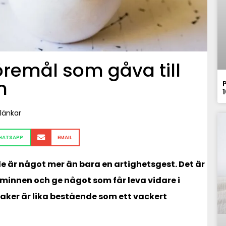
remål som gåva till
n
länkar
HATSAPP
EMAIL
älle är något mer än bara en artighetsgest. Det är
minnen och ge något som får leva vidare i
aker är lika bestående som ett vackert