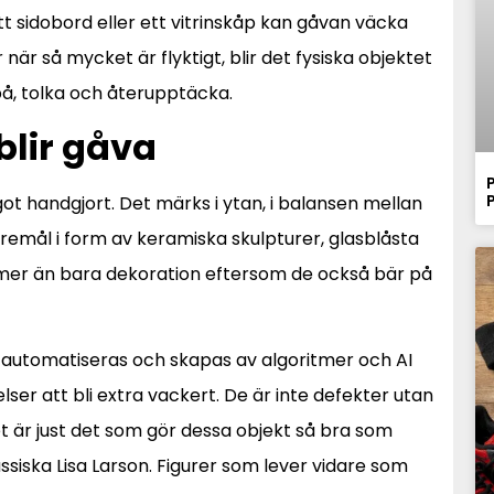
tt sidobord eller ett vitrinskåp kan gåvan väcka
är så mycket är flyktigt, blir det fysiska objektet
 på, tolka och återupptäcka.
blir gåva
ågot handgjort. Det märks i ytan, i balansen mellan
remål i form av keramiska skulpturer, glasblåsta
ta mer än bara dekoration eftersom de också bär på
r automatiseras och skapas av algoritmer och AI
r att bli extra vackert. De är inte defekter utan
t är just det som gör dessa objekt så bra som
ssiska Lisa Larson. Figurer som lever vidare som