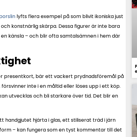
porslin
lyfts flera exempel på som blivit ikoniska just
 och konstnärlig skärpa. Dessa figurer är inte bara
il, en känsla – och blir ofta samtalsämnen i hem där
tighet
P
eller presentkort, bär ett vackert prydnadsföremål på
försvinner inte i en måltid eller löses upp i ett köp.
n utvecklas och bli starkare över tid. Det blir en
ndgjutet hjärta i glas, ett stiliserat träd i järn
g form – kan fungera som en tyst kommentar till det