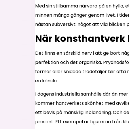
Med sin stillsamma närvaro på en hylla, e
minnen många gånger genom livet. I tider n
nästan subversivt: något att vila blicken
När konsthantverk 
Det finns en särskild nerv i att ge bort n
perfektion och det organiska. Prydnadsfö
former eller snidade trädetaljer blir of
en känsla.
I dagens industriella samhälle där än me
kommer hantverkets skönhet med avvikelse
ett bevis på mänsklig inblandning. Och de
present. Ett exempel är figurerna från kla