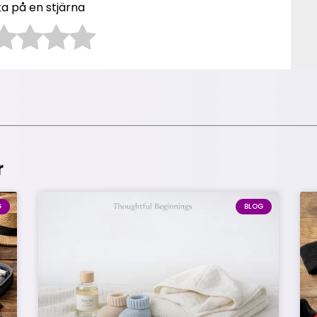
ka på en stjärna
r
G
BLOG