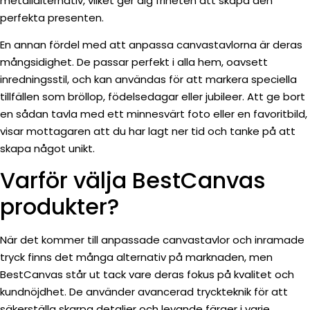
metallalternativ, vilket ger dig friheten att skapa den
perfekta presenten.
En annan fördel med att anpassa canvastavlorna är deras
mångsidighet. De passar perfekt i alla hem, oavsett
inredningsstil, och kan användas för att markera speciella
tillfällen som bröllop, födelsedagar eller jubileer. Att ge bort
en sådan tavla med ett minnesvärt foto eller en favoritbild,
visar mottagaren att du har lagt ner tid och tanke på att
skapa något unikt.
Varför välja BestCanvas
produkter?
När det kommer till anpassade canvastavlor och inramade
tryck finns det många alternativ på marknaden, men
BestCanvas står ut tack vare deras fokus på kvalitet och
kundnöjdhet. De använder avancerad tryckteknik för att
säkerställa skarpa detaljer och levande färger i varje